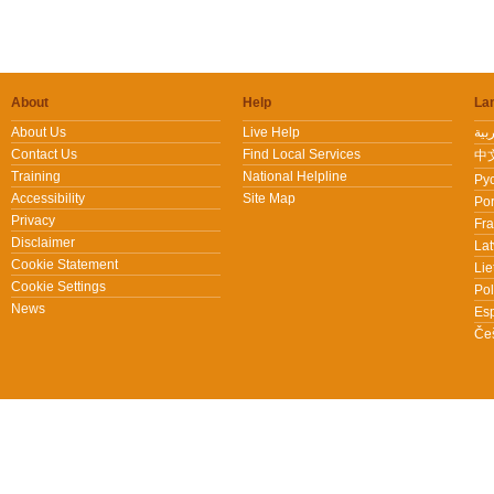
About
Help
La
About Us
Live Help
Contact Us
Find Local Services
中文
Training
National Helpline
Pус
Accessibility
Site Map
Por
Privacy
Fra
Disclaimer
Lat
Cookie Statement
Lie
Cookie Settings
Pol
News
Es
Češ